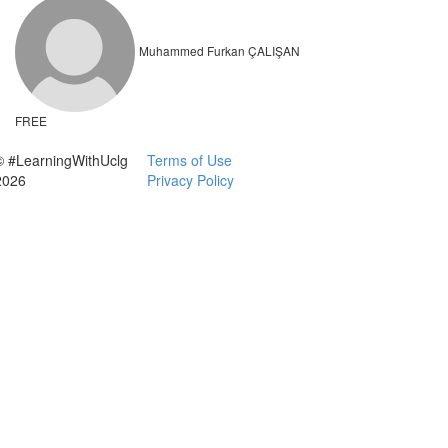
Muhammed Furkan ÇALIŞAN
FREE
© #LearningWithUclg
Terms of Use
2026
Privacy Policy