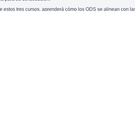
de estos tres cursos, aprenderá cómo los ODS se alinean con la
ya emprendidas por los gobiernos locales y regionales (GLR). 
as para visualizar y crear conciencia sobre los ODS, comprend
integrar los ODS en las políticas y la planificación urbana, y 
GLR pueden participar y beneficiarse de los procesos de segui
ión de informes de la Agenda 2030 a nivel internacional.
Contenidos
damentos de la localización de los ODS con estos tres cursos e
os en las experiencias de ciudades y regiones alrededor del 