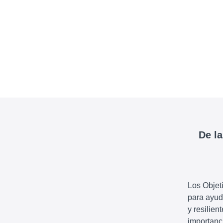
De la
Los Objet
para ayud
y resilien
importanc