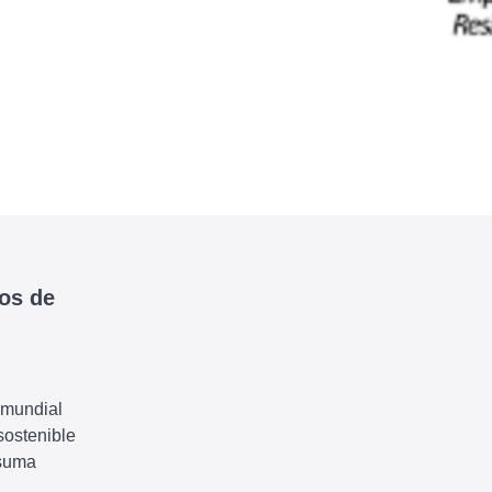
cos de
 mundial
sostenible
 suma