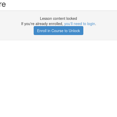
re
Lesson content locked
If you're already enrolled,
you'll need to login
.
Enroll in Course to Unlock