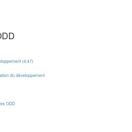
 ODD
veloppement (4:47)
ication du développement
 des ODD