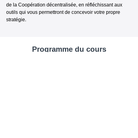
de la Coopération décentralisée, en réfléchissant aux
outils qui vous permettront de concevoir votre propre
stratégie.
Programme du cours
Localiser les ODD grâce à la coopération
décentralisée
Qu’est-ce que la coopération
START
décentralisée ?
Analyser une politique ou stratégie de
START
coopération décentralisée